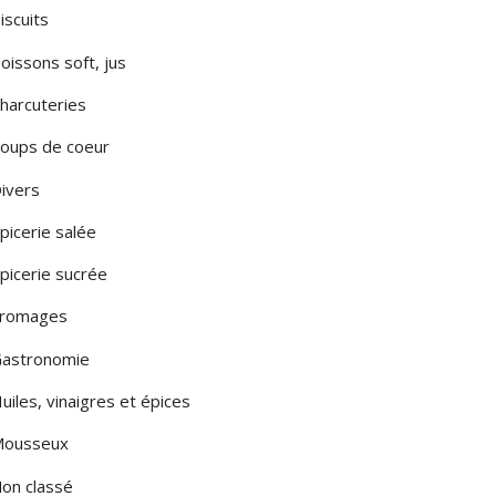
iscuits
LA PUGLIA
oissons soft, jus
LA SARDEGNA
harcuteries
A SICILIA
oups de coeur
LE MARCHE
ivers
LOMBARDIA
picerie salée
TOSCANA
picerie sucrée
romages
MONTE
astronomie
uiles, vinaigres et épices
ousseux
on classé