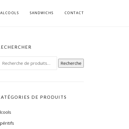
ALCOOLS
SANDWICHS
CONTACT
MILLIA ROMAGNA
 FRIULI
RECHERCHER
L TRENTINO
echerche
Recherche
IGE
our :
L UMBRIA
L VENETO
CATÉGORIES DE PRODUITS
L’ABRUZZO
lcools
LA CALABRIA
péritifs
LA CAMPAGNIA