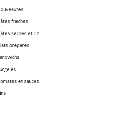
ouveautés
âtes fraiches
âtes sèches et riz
lats préparés
andwichs
urgelés
omates et sauces
ins