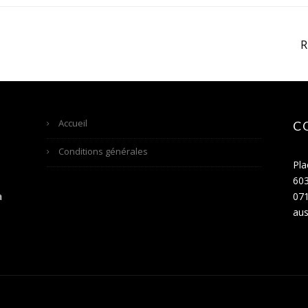
Accueil
C
Conditions générales
Pla
60
a
071
aus