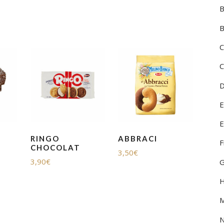
HUILES, VINAIGRES ET
B
ÉPICES
VINI DEL
B
MOUSSEUX
VINI DEL
C
PÂTES FRAICHES
VINI DELL
C
PÂTES SÈCHES ET RIZ
VINI DEL
D
PLATS PRÉPARÉS
VINI DI 
E
SURGELÉS
VINI DI 
E
RINGO
ABBRACI
F
TOMATES ET SAUCES
VINI PIE
CHOCOLAT
3,50
€
3,90
€
G
DIVERS
H
M
N