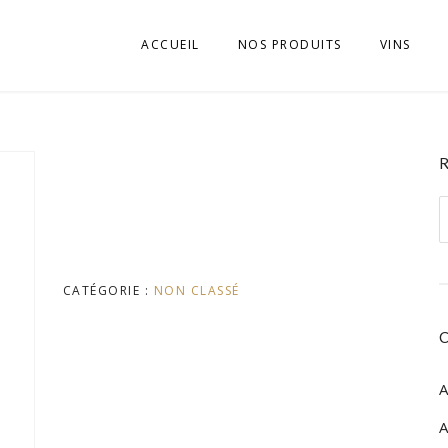
ACCUEIL
NOS PRODUITS
VINS
APÉRITIFS
VINI D’E
BISCUITS
VINI DELL
BOISSONS SOFT, JUS
VINI DEL
R
ALTO AD
p
CHARCUTERIES
VINI DEL
EPICERIE SALÉE
CATÉGORIE :
NON CLASSÉ
VINI DEL
EPICERIE SUCRÉE
VINI DEL
FROMAGES
A
VINI DEL
GASTRONOMIE
A
VINI DEL