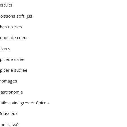
iscuits
LA PUGLIA
oissons soft, jus
LA SARDEGNA
harcuteries
A SICILIA
oups de coeur
LE MARCHE
ivers
LOMBARDIA
picerie salée
TOSCANA
picerie sucrée
romages
MONTE
astronomie
uiles, vinaigres et épices
ousseux
on classé