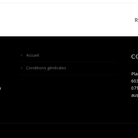
Accueil
C
Conditions générales
Pla
60
a
071
aus