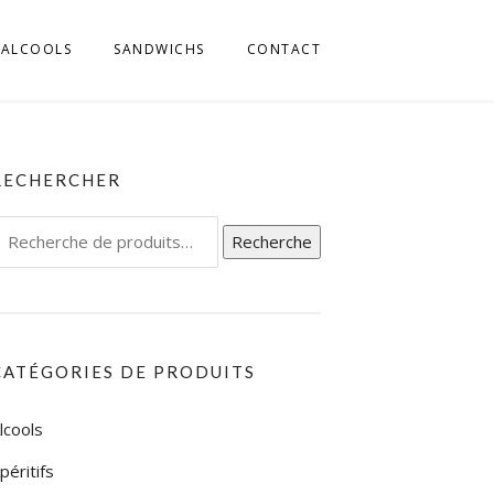
ALCOOLS
SANDWICHS
CONTACT
MILLIA ROMAGNA
 FRIULI
RECHERCHER
L TRENTINO
echerche
Recherche
IGE
our :
L UMBRIA
L VENETO
CATÉGORIES DE PRODUITS
L’ABRUZZO
lcools
LA CALABRIA
péritifs
LA CAMPAGNIA