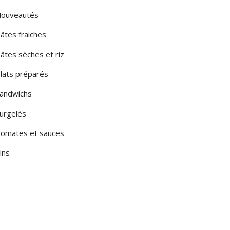
ouveautés
âtes fraiches
âtes sèches et riz
lats préparés
andwichs
urgelés
omates et sauces
ins