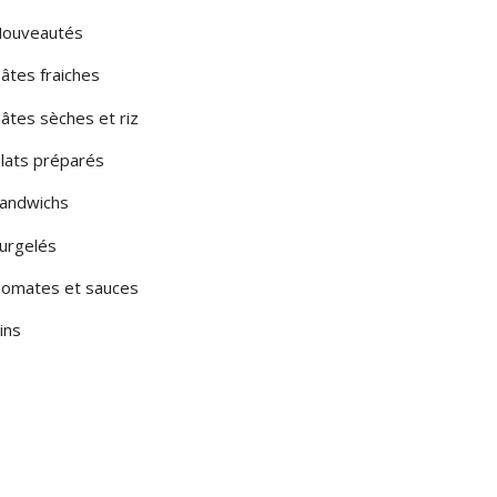
ouveautés
âtes fraiches
âtes sèches et riz
lats préparés
andwichs
urgelés
omates et sauces
ins