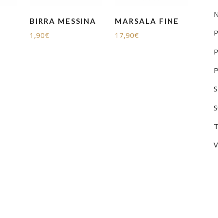
N
BIRRA MESSINA
MARSALA FINE
P
1,90
€
17,90
€
P
P
S
S
T
V