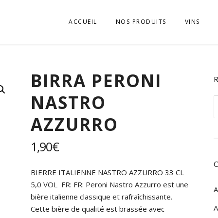
ACCUEIL
NOS PRODUITS
VINS
APÉRITIFS
VINI D’E
BIRRA PERONI
BISCUITS
VINI DELL
NASTRO
BOISSONS SOFT, JUS
VINI DEL
R
ALTO AD
p
AZZURRO
CHARCUTERIES
VINI DEL
EPICERIE SALÉE
1,90
€
VINI DEL
EPICERIE SUCRÉE
VINI DEL
BIERRE ITALIENNE NASTRO AZZURRO 33 CL
FROMAGES
5,0 VOL FR: FR: Peroni Nastro Azzurro est une
A
VINI DEL
bière italienne classique et rafraîchissante.
GASTRONOMIE
A
Cette bière de qualité est brassée avec
VINI DEL