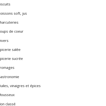
iscuits
LA PUGLIA
oissons soft, jus
LA SARDEGNA
harcuteries
A SICILIA
oups de coeur
LE MARCHE
ivers
LOMBARDIA
picerie salée
TOSCANA
picerie sucrée
romages
MONTE
astronomie
uiles, vinaigres et épices
ousseux
on classé