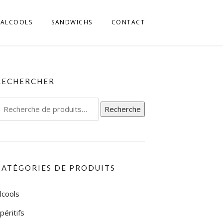
ALCOOLS
SANDWICHS
CONTACT
MILLIA ROMAGNA
 FRIULI
RECHERCHER
L TRENTINO
echerche
Recherche
IGE
our :
L UMBRIA
L VENETO
CATÉGORIES DE PRODUITS
L’ABRUZZO
lcools
LA CALABRIA
péritifs
LA CAMPAGNIA