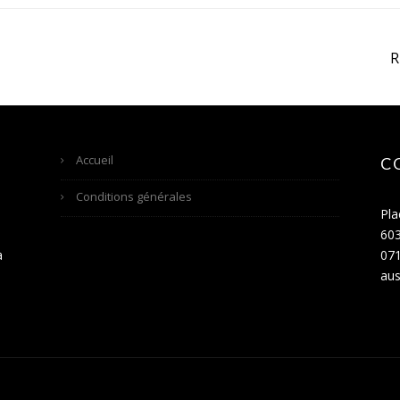
Accueil
C
Conditions générales
Pla
60
a
071
aus