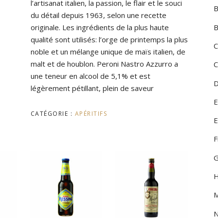
l’artisanat italien, la passion, le flair et le souci
HUILES, VINAIGRES ET
B
ÉPICES
VINI DEL
du détail depuis 1963, selon une recette
B
originale. Les ingrédients de la plus haute
MOUSSEUX
VINI DEL
qualité sont utilisés: l’orge de printemps la plus
C
noble et un mélange unique de maïs italien, de
PÂTES FRAICHES
VINI DELL
malt et de houblon. Peroni Nastro Azzurro a
C
une teneur en alcool de 5,1% et est
PÂTES SÈCHES ET RIZ
VINI DEL
D
légèrement pétillant, plein de saveur
PLATS PRÉPARÉS
VINI DI 
E
CATÉGORIE :
APÉRITIFS
SURGELÉS
VINI DI 
E
F
TOMATES ET SAUCES
VINI PIE
G
DIVERS
H
M
N