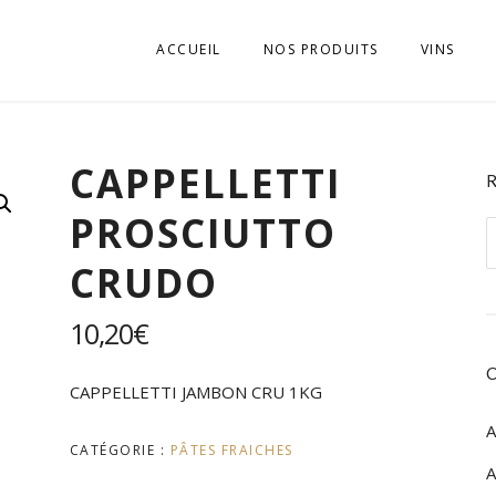
ACCUEIL
NOS PRODUITS
VINS
APÉRITIFS
VINI D’E
CAPPELLETTI
BISCUITS
VINI DELL
PROSCIUTTO
BOISSONS SOFT, JUS
VINI DEL
R
ALTO AD
p
CRUDO
CHARCUTERIES
VINI DEL
EPICERIE SALÉE
10,20
€
VINI DEL
EPICERIE SUCRÉE
VINI DEL
CAPPELLETTI JAMBON CRU 1KG
FROMAGES
A
VINI DEL
CATÉGORIE :
PÂTES FRAICHES
GASTRONOMIE
A
VINI DEL