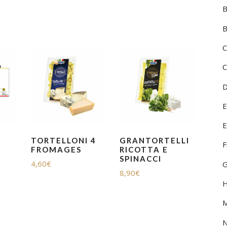
HUILES, VINAIGRES ET
B
ÉPICES
VINI DEL
B
MOUSSEUX
VINI DEL
C
PÂTES FRAICHES
VINI DELL
C
PÂTES SÈCHES ET RIZ
VINI DEL
D
PLATS PRÉPARÉS
VINI DI 
E
SURGELÉS
VINI DI 
E
TORTELLONI 4
GRANTORTELLI
F
TOMATES ET SAUCES
VINI PIE
FROMAGES
RICOTTA E
SPINACCI
4,60
€
G
DIVERS
8,90
€
H
M
N