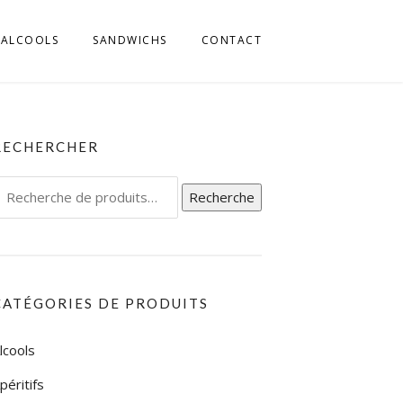
ALCOOLS
SANDWICHS
CONTACT
MILLIA ROMAGNA
 FRIULI
RECHERCHER
L TRENTINO
echerche
Recherche
IGE
our :
L UMBRIA
L VENETO
CATÉGORIES DE PRODUITS
L’ABRUZZO
lcools
LA CALABRIA
péritifs
LA CAMPAGNIA