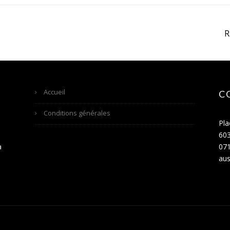
Accueil
C
Conditions générales
Pla
60
a
071
aus