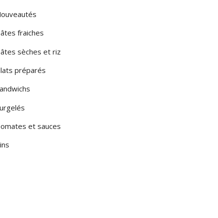
ouveautés
âtes fraiches
âtes sèches et riz
lats préparés
andwichs
urgelés
omates et sauces
ins