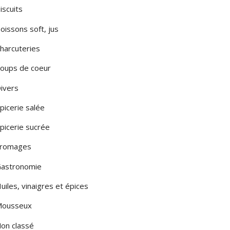
iscuits
LA PUGLIA
oissons soft, jus
LA SARDEGNA
harcuteries
A SICILIA
oups de coeur
LE MARCHE
ivers
LOMBARDIA
picerie salée
TOSCANA
picerie sucrée
romages
MONTE
astronomie
uiles, vinaigres et épices
ousseux
on classé