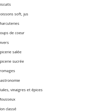
iscuits
LA PUGLIA
oissons soft, jus
LA SARDEGNA
harcuteries
A SICILIA
oups de coeur
LE MARCHE
ivers
LOMBARDIA
picerie salée
TOSCANA
picerie sucrée
romages
MONTE
astronomie
uiles, vinaigres et épices
ousseux
on classé