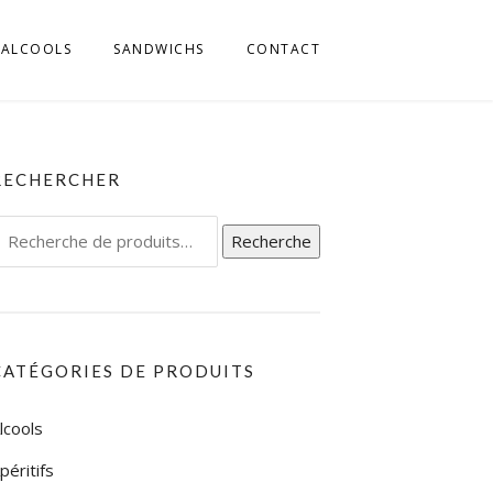
ALCOOLS
SANDWICHS
CONTACT
MILLIA ROMAGNA
 FRIULI
RECHERCHER
L TRENTINO
echerche
Recherche
IGE
our :
L UMBRIA
L VENETO
CATÉGORIES DE PRODUITS
L’ABRUZZO
lcools
LA CALABRIA
péritifs
LA CAMPAGNIA