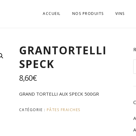
ACCUEIL
NOS PRODUITS
VINS
APÉRITIFS
VINI D’E
GRANTORTELLI
BISCUITS
VINI DELL
SPECK
BOISSONS SOFT, JUS
VINI DEL
R
ALTO AD
p
CHARCUTERIES
8,60
€
VINI DEL
EPICERIE SALÉE
VINI DEL
GRAND TORTELLI AUX SPECK 500GR
EPICERIE SUCRÉE
VINI DEL
CATÉGORIE :
PÂTES FRAICHES
FROMAGES
A
VINI DEL
GASTRONOMIE
A
VINI DEL