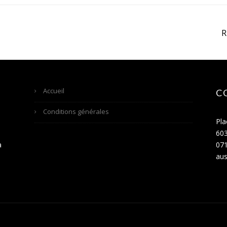
Accueil
C
Conditions générales
Pla
60
a
071
aus