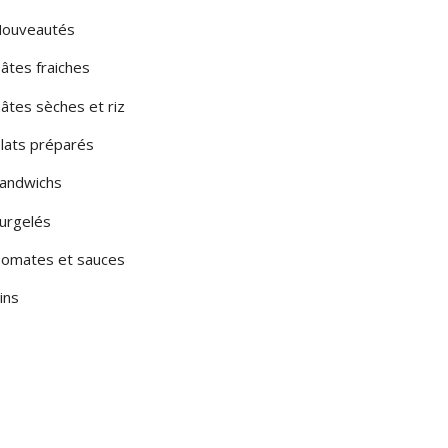
ouveautés
âtes fraiches
âtes sèches et riz
lats préparés
andwichs
urgelés
omates et sauces
ins