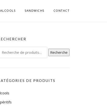
ALCOOLS
SANDWICHS
CONTACT
MILLIA ROMAGNA
 FRIULI
RECHERCHER
L TRENTINO
echerche
Recherche
IGE
our :
L UMBRIA
L VENETO
CATÉGORIES DE PRODUITS
L’ABRUZZO
lcools
LA CALABRIA
péritifs
LA CAMPAGNIA