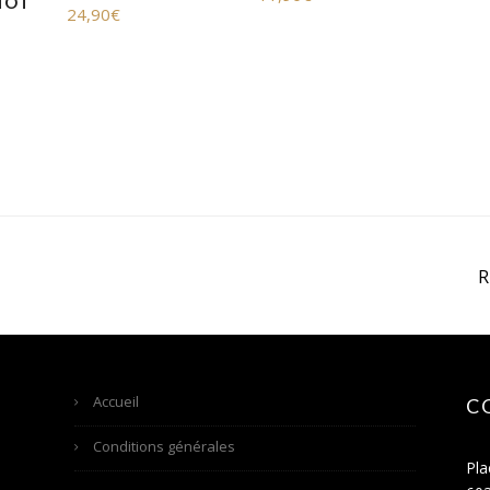
NOT
24,90
€
Accueil
C
Conditions générales
Pla