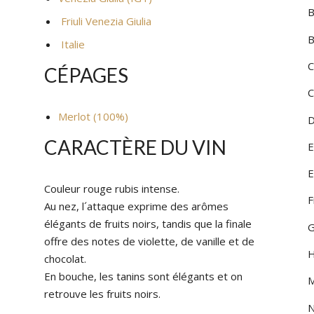
HUILES, VINAIGRES ET
B
Friuli Venezia Giulia
ÉPICES
VINI DEL
B
Italie
MOUSSEUX
VINI DEL
C
CÉPAGES
PÂTES FRAICHES
VINI DELL
C
PÂTES SÈCHES ET RIZ
VINI DEL
Merlot (100%)
D
PLATS PRÉPARÉS
VINI DI 
CARACTÈRE DU VIN
E
SURGELÉS
VINI DI 
E
Couleur rouge rubis intense.
F
TOMATES ET SAUCES
VINI PIE
Au nez, l´attaque exprime des arômes
élégants de fruits noirs, tandis que la finale
G
DIVERS
offre des notes de violette, de vanille et de
H
chocolat.
En bouche, les tanins sont élégants et on
M
retrouve les fruits noirs.
N