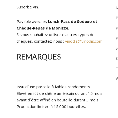
Superbe vin.
N
P
Payable avec les
Lunch-
Pass
de Sodexo et
P
Chèque-Repas de Monizze
.
Si vous souhaitez utiliser d’autres types de
P
chèques, contactez-nous :
vinodis@vinodis.com
S
REMARQUES
S
T
V
Issu d´une parcelle à faibles rendements.
Élevé en fût de chêne américain durant 15 mois
avant d´être affiné en bouteille durant 3 mois.
Production limitée à 15.000 bouteilles.