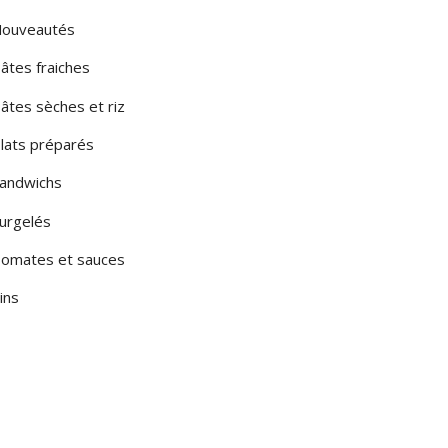
ouveautés
âtes fraiches
âtes sèches et riz
lats préparés
andwichs
urgelés
omates et sauces
ins