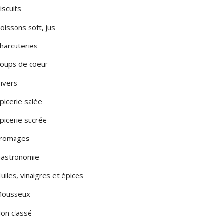
iscuits
LA PUGLIA
oissons soft, jus
LA SARDEGNA
harcuteries
A SICILIA
oups de coeur
LE MARCHE
ivers
LOMBARDIA
picerie salée
TOSCANA
picerie sucrée
romages
MONTE
astronomie
uiles, vinaigres et épices
ousseux
on classé