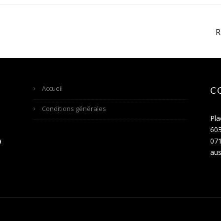
Accueil
C
Conditions générales
Pla
60
a
071
aus