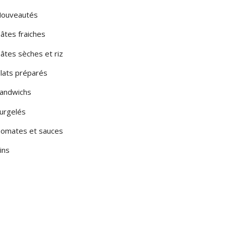
ouveautés
âtes fraiches
âtes sèches et riz
lats préparés
andwichs
urgelés
omates et sauces
ins