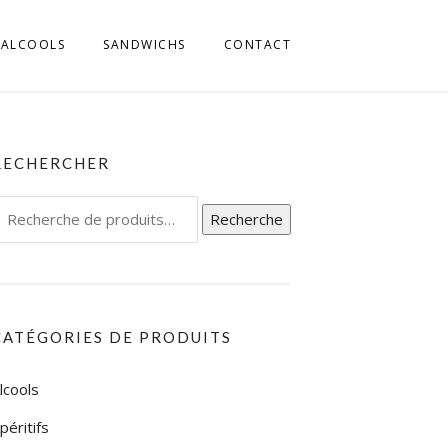
ALCOOLS
SANDWICHS
CONTACT
MILLIA ROMAGNA
 FRIULI
RECHERCHER
L TRENTINO
echerche
Recherche
IGE
our :
L UMBRIA
L VENETO
CATÉGORIES DE PRODUITS
L’ABRUZZO
lcools
LA CALABRIA
péritifs
LA CAMPAGNIA