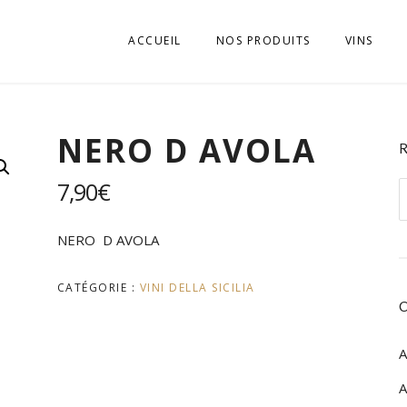
ACCUEIL
NOS PRODUITS
VINS
APÉRITIFS
VINI D’E
NERO D AVOLA
BISCUITS
VINI DELL
BOISSONS SOFT, JUS
VINI DEL
7,90
€
R
ALTO AD
p
CHARCUTERIES
VINI DEL
NERO D AVOLA
EPICERIE SALÉE
VINI DEL
CATÉGORIE :
VINI DELLA SICILIA
EPICERIE SUCRÉE
VINI DEL
FROMAGES
A
VINI DEL
GASTRONOMIE
A
VINI DEL