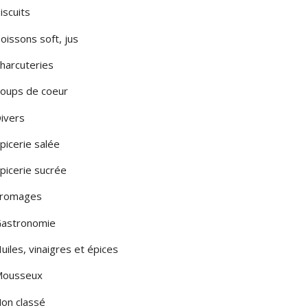
iscuits
LA PUGLIA
oissons soft, jus
LA SARDEGNA
harcuteries
A SICILIA
oups de coeur
LE MARCHE
ivers
LOMBARDIA
picerie salée
TOSCANA
picerie sucrée
romages
MONTE
astronomie
uiles, vinaigres et épices
ousseux
on classé