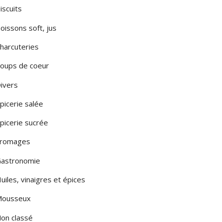
iscuits
LA PUGLIA
oissons soft, jus
LA SARDEGNA
harcuteries
A SICILIA
oups de coeur
LE MARCHE
ivers
LOMBARDIA
picerie salée
TOSCANA
picerie sucrée
romages
MONTE
astronomie
uiles, vinaigres et épices
ousseux
on classé