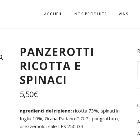
ACCUEIL
NOS PRODUITS
VINS
APÉRITIFS
VINI D’E
PANZEROTTI
BISCUITS
VINI DELL
RICOTTA E
BOISSONS SOFT, JUS
VINI DEL
R
ALTO AD
p
SPINACI
CHARCUTERIES
VINI DEL
EPICERIE SALÉE
5,50
€
VINI DEL
EPICERIE SUCRÉE
VINI DEL
ngredienti del ripieno:
ricotta 73%, spinaci in
FROMAGES
foglia 10%, Grana Padano D.O.P., pangrattato,
A
VINI DEL
prezzemolo, sale LES 250 GR
GASTRONOMIE
A
VINI DEL