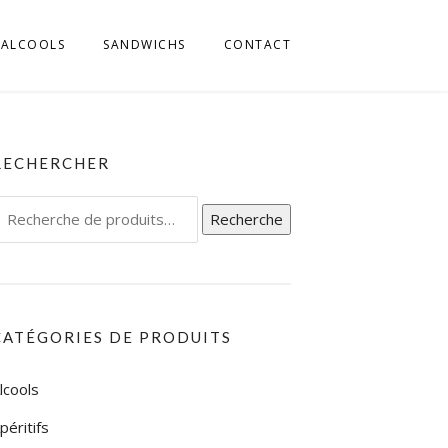
ALCOOLS
SANDWICHS
CONTACT
MILLIA ROMAGNA
 FRIULI
RECHERCHER
L TRENTINO
echerche
Recherche
IGE
our :
L UMBRIA
L VENETO
CATÉGORIES DE PRODUITS
L’ABRUZZO
lcools
LA CALABRIA
péritifs
LA CAMPAGNIA