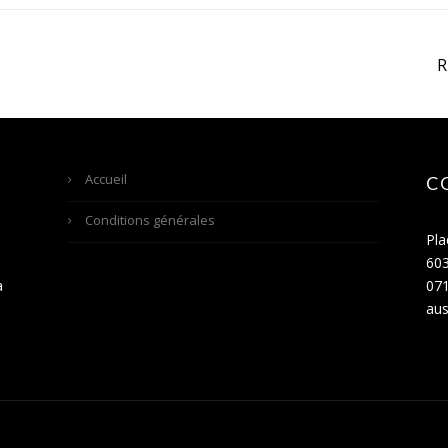
Accueil
C
Conditions générales
Pla
60
a
071
aus