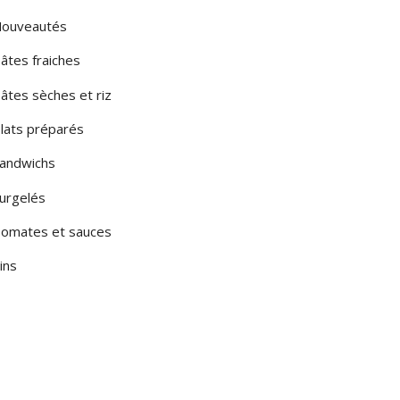
ouveautés
âtes fraiches
âtes sèches et riz
lats préparés
andwichs
urgelés
omates et sauces
ins