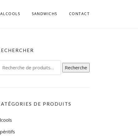
ALCOOLS
SANDWICHS
CONTACT
MILLIA ROMAGNA
 FRIULI
RECHERCHER
L TRENTINO
echerche
Recherche
IGE
our :
L UMBRIA
L VENETO
CATÉGORIES DE PRODUITS
L’ABRUZZO
lcools
LA CALABRIA
péritifs
LA CAMPAGNIA