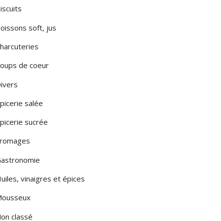
iscuits
LA PUGLIA
oissons soft, jus
LA SARDEGNA
harcuteries
A SICILIA
oups de coeur
LE MARCHE
ivers
LOMBARDIA
picerie salée
TOSCANA
picerie sucrée
romages
MONTE
astronomie
uiles, vinaigres et épices
ousseux
on classé