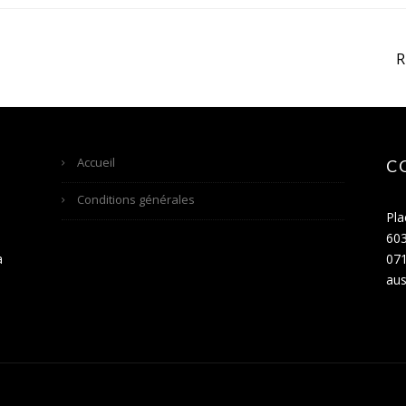
Accueil
C
Conditions générales
Pla
60
a
071
aus