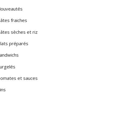
ouveautés
âtes fraiches
âtes sèches et riz
lats préparés
andwichs
urgelés
omates et sauces
ins