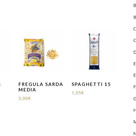
HUILES, VINAIGRES ET
B
ÉPICES
VINI DEL
B
MOUSSEUX
VINI DEL
C
PÂTES FRAICHES
VINI DELL
C
PÂTES SÈCHES ET RIZ
VINI DEL
D
PLATS PRÉPARÉS
VINI DI 
E
SURGELÉS
VINI DI 
E
5
FREGULA SARDA
SPAGHETTI 15
F
TOMATES ET SAUCES
VINI PIE
MEDIA
1,95
€
3,90
€
G
DIVERS
H
M
N